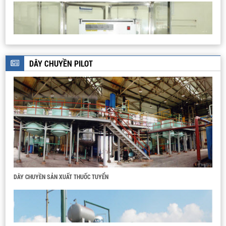
DÂY CHUYỀN PILOT
HỆ THỐNG PILOT CHIẾT TÁCH
HỆ THIẾT BỊ PHẢN ỨNG BAP HA
DÂY CHUYỀN SẢN XUẤT THUỐC TUYỂN
THIẾT BỊ ĐẲNG NHIỆT HẤP PHỤ - GIẢI HẤP PHỤ N2