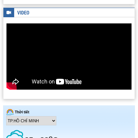
VIDEO
DÂY CHUYỀN SẢN XUẤT BIODIESEL
THIẾT BỊ ĐO NHIỄU XẠ TIA X
HỆ THỐNG PILOT CHIẾT TÁCH