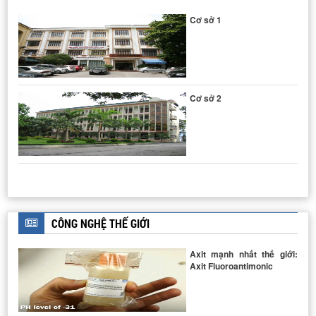
Cơ sở 1
Cơ sở 2
THIẾT BỊ ĐO NHIỄU XẠ TIA X
CÔNG NGHỆ THẾ GIỚI
Axit mạnh nhất thế giới:
Axit Fluoroantimonic
HỆ THIẾT BỊ CHƯNG CẤT DẦU THÔ