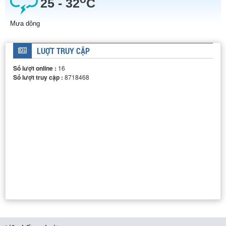
LUỢT TRUY CẬP
DÂY CHUYỀN SẢN XUẤT THUỐC TUYỂN
Số lượt online :
16
Số lượt truy cập :
8718468