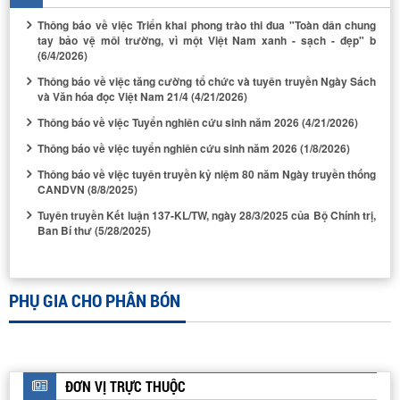
Thông báo về việc Triển khai phong trào thi đua "Toàn dân chung
tay bảo vệ môi trường, vì một Việt Nam xanh - sạch - đẹp" b
(6/4/2026)
Thông báo về việc tăng cường tổ chức và tuyên truyền Ngày Sách
và Văn hóa đọc Việt Nam 21/4
(4/21/2026)
Thông báo về việc Tuyển nghiên cứu sinh năm 2026
(4/21/2026)
Thông báo về việc tuyển nghiên cứu sinh năm 2026
(1/8/2026)
Thông báo về việc tuyên truyền kỷ niệm 80 năm Ngày truyền thống
HỆ THIẾT BỊ PHẢN ỨNG BAP HA
CANDVN
(8/8/2025)
Tuyên truyền Kết luận 137-KL/TW, ngày 28/3/2025 của Bộ Chính trị,
Ban Bí thư
(5/28/2025)
PHỤ GIA CHO PHÂN BÓN
THIẾT BỊ ĐẲNG NHIỆT HẤP PHỤ - GIẢI HẤP PHỤ N2
ĐƠN VỊ TRỰC THUỘC