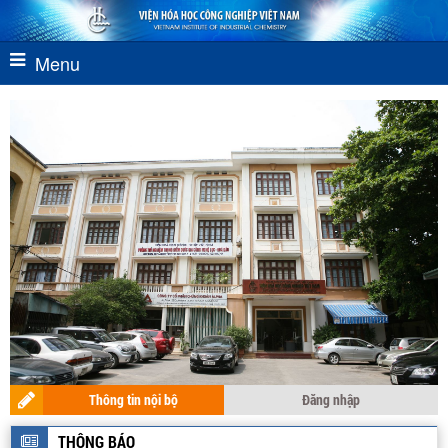
Menu
Thông tin nội bộ
Đăng nhập
HỆ PHẢN ỨNG PHA LỎNG ÁP SUẤT CAO
THÔNG BÁO