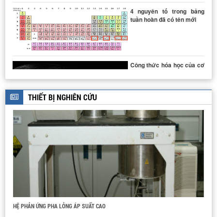
4 nguyên tố trong bảng
tuần hoàn đã có tên mới
DÂY CHUYỀN SẢN XUẤT THUỐC TUYỂN
Công thức hóa học của cơ
thể con người viết như thế
nào?
THIẾT BỊ NGHIÊN CỨU
LÒ NUNG
DÂY CHUYỀN SẢN XUẤT BIODIESEL
HỆ PHẢN ỨNG PHA LỎNG ÁP SUẤT CAO